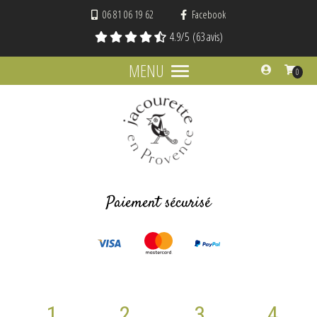
Panneau de gestion des cookies
06 81 06 19 62
Facebook
4.9
/5
(63 avis)
MENU
0
Paiement sécurisé
1
2
3
4