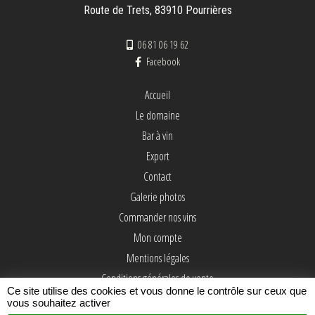
Route de Trets, 83910 Pourrières
06 81 06 19 62
Facebook
Accueil
Le domaine
Bar à vin
Export
Contact
Galerie photos
Commander nos vins
Mon compte
Mentions légales
Conditions générales de vente
Ce site utilise des cookies et vous donne le contrôle sur ceux que
vous souhaitez activer
Interdiction de vente de boissons alcoolisées aux mineurs de moins de 18 ans.