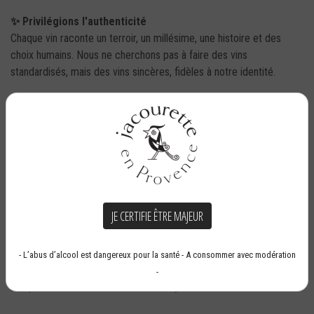
✨ Privilégions l'authenticité
Chaque vin raconte un terroir, un millésime, une histoire et des
choix humains. Nous ne cherchons pas à faire des vins
standardisés, mais des vins sincères, fidèles à notre identité.
Un engagement qui nous ressemble
Le logo Vignerons Indépendants est pour nous un véritable repère
: celui d'un vin élaboré par des femmes et des hommes qui vivent
leur métier avec passion, du travail de la vigne jusqu'à la bouteille.
Au Domaine Jacourette, cet engagement reflète tout simplement
JE CERTIFIE ÊTRE MAJEUR
notre façon de travailler depuis toujours : faire nos vins nous-
mêmes, avec exigence, proximité et amour du métier.
- L’abus d’alcool est dangereux pour la santé - A consommer avec modération
https://www.vignerons-independants.com/annuaire-des-vignerons-
-
independants-de-france/domaine-de-jacourette