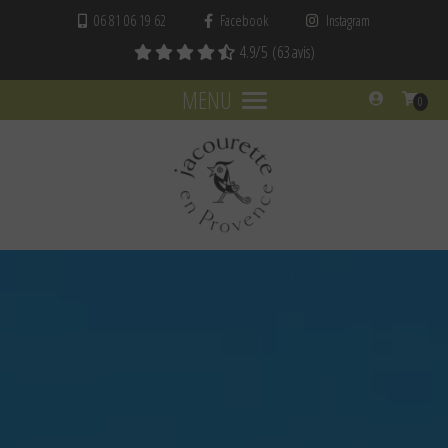
Panneau de gestion des cookies
06 81 06 19 62
Facebook
Instagram
4.9
/5
(63 avis)
MENU
0